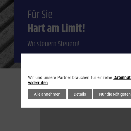
Für Sie
Hart am Limit!
Wir steuern Steuern!
Wir und unsere Partner brauchen für einzelne
Datennut
widerrufen
.
Alle annehmen
Details
Nur die Nötigsten