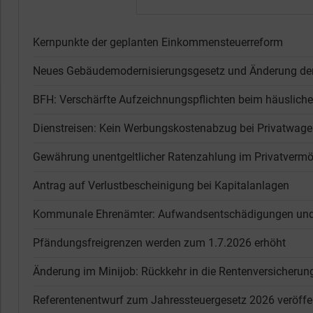
Kernpunkte der geplanten Einkommensteuerreform
Neues Gebäude­moderni­sierungs­gesetz und Änderung de
BFH: Verschärfte Aufzeichnungspflichten beim häuslich
Dienstreisen: Kein Werbungskostenabzug bei Privatwa
Gewährung unentgeltlicher Ratenzahlung im Privatvermö
Antrag auf Verlustbescheinigung bei Kapitalanlagen
Kommunale Ehrenämter: Aufwandsentschädigungen und Si
Pfändungsfreigrenzen werden zum 1.7.2026 erhöht
Änderung im Minijob: Rückkehr in die Rentenversicherun
Referentenentwurf zum Jahressteuergesetz 2026 veröffen